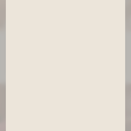
Massagen
Klassisch, entspannend oder exotisch – von der
Rückenmassage bis hin zu besonderen Wohlfühlritualen.
Lösen Sie Verspannungen und tanken Sie neue Kraft.
ZU DEN MASSAGEN