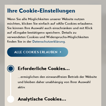
Ihre Cookie-Einstellungen
Wenn Sie alle Möglichkeiten unserer Website nutzen
möchten, klicken Sie einfach auf »Alle Cookies erlauben«.
Sie können Ihre Auswahl auch einschränken und mit Klick
Therme
auf »Eingabe bestätigen« speichern. Details zu
WELLNESS
verwendeten Cookies und Widerspruchs-Möglichkeiten
finden Sie in der
Datenschutzerklärung
.
ALLE COOKIES ERLAUBEN
MASSAGEN
AYURVEDA
KOSMETIK
BÄDER
PACKAGES
Erforderliche Cookies…
IHRE WOHLFÜHLWELT IM ACTINON
…ermöglichen den einwandfreien Betrieb der Website
Ankommen. Abschalten. Durchatmen.
und bleiben daher unabhängig von Ihrer Auswahl
aktiv.
Tauchen Sie ein in eine Welt der Entspannung. Nordische,
mediterrane, asiatische, orientalische und indische Anwendungen
Analytische Cookies…
ermöglichen Ihnen eine wohltuende Reise durch verschiedene