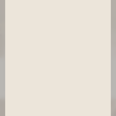
Bäder
Wärmende, duftende oder pflegende Badeerlebnisse – allein
oder zu zweit – für wohltuende Momente der Ruhe..
ZU DEN BÄDERN