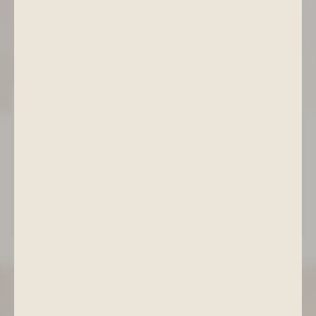
Kosmetik, Packungen & Peelings
Pflegende Gesichtsbehandlungen, wohltuende
Körperpackungen und revitalisierende Peelings –
individuell abgestimmt auf Ihre Hautbedürfnisse.
Für ein frisches Hautgefühl und spürbare Geschmeidigkeit.
ZU KOSMETIK & KÖRPERANWENDUNGEN