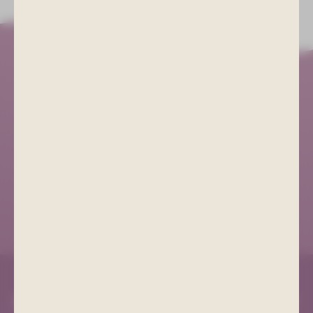
Kurgesellschaft Schlema
+49 (0) 3771 21 55 00
info@bad-schlema.de
Richard-Friedrich-Straße 7
08280 Aue-Bad Schlema
ANFAHRT