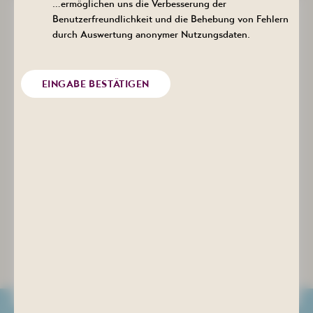
…ermöglichen uns die Verbesserung der
Aus der Erfahrungsmedizin heraus, also basierend auf dem
Benutzerfreundlichkeit und die Behebung von Fehlern
Erfahrungsschatz mehrerer Generationen von Kurärzten,
durch Auswertung anonymer Nutzungsdaten.
wird Radon gern für die Behandlung von verschiedenen
Schmerzzuständen genutzt. Dabei ergibt sich oft eine
langfristige Schmerzreduzierung. Durch die besondere
EINGABE BESTÄTIGEN
Wirkung eignet es sich auch für multimorbide Patienten.
Radon wird im Blutkreislauf transportiert und im Gewebe
gelöst. Physikalische Zerfallsprozesse setzen im zellulären
Bereich energetische Impulse frei, welche Linderung
und/oder Heilung bewirken können. Diese Wirkungen
werden auch derzeit in der modernen „Medizinischen
Grundlagenforschung“ weiter untersucht.
Im Gegensatz zu den verschiedenen Medikamenten,
welche zur Unterdrückung von Schmerzen verfügbar sind,
sind keine Nebenwirkungen chemischer Art, insbesondere
im Magen-Darm-Trakt bekannt. Dies betrifft auch das
Fehlen von Wechselwirkungen mit zeitgleich während der
Kuranwendungen verabreichten Medikamenten.