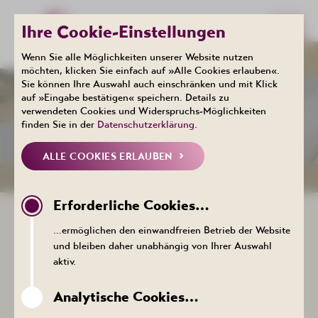
Ihre Cookie-Einstellungen
Wenn Sie alle Möglichkeiten unserer Website nutzen
möchten, klicken Sie einfach auf »Alle Cookies erlauben«.
Sie können Ihre Auswahl auch einschränken und mit Klick
Gesundheit
Radon
auf »Eingabe bestätigen« speichern. Details zu
WIRKUNG
verwendeten Cookies und Widerspruchs-Möglichkeiten
finden Sie in der
Datenschutzerklärung
.
ALLE COOKIES ERLAUBEN
WIRKUNG
ANWENDUNGSFORMEN
Erforderliche Cookies…
DIE WIRKUNG VON RADON
…ermöglichen den einwandfreien Betrieb der Website
Radon ist ein ortsgebundenes natürliches
und bleiben daher unabhängig von Ihrer Auswahl
Heilmittel, welches seit über 100 Jahren in der
aktiv.
Kurortmedizin angewendet wird.
Analytische Cookies…