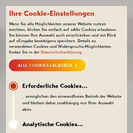
Ihre Cookie-Einstellungen
Wenn Sie alle Möglichkeiten unserer Website nutzen
möchten, klicken Sie einfach auf »Alle Cookies erlauben«.
Sie können Ihre Auswahl auch einschränken und mit Klick
Kurhotel
Zimmer und Preise
auf »Eingabe bestätigen« speichern. Details zu
DOPPELZIMMER
verwendeten Cookies und Widerspruchs-Möglichkeiten
finden Sie in der
Datenschutzerklärung
.
ALLE COOKIES ERLAUBEN
DOPPELZIMMER
EINZELZIMMER
DOPPELZIMMER ROLLSTUH
Erforderliche Cookies…
Doppelzimmer & Familienzimmer
…ermöglichen den einwandfreien Betrieb der Website
und bleiben daher unabhängig von Ihrer Auswahl
Unsere Doppelzimmer sowie das Familienzimmer
aktiv.
bieten Ihnen Komfort mit Bad / Dusche /
Badewanne, WC, Fön, Telefon, TV, Radio und einer
Analytische Cookies…
Minibar. Von gemütlichen Mansarden bis hin zum